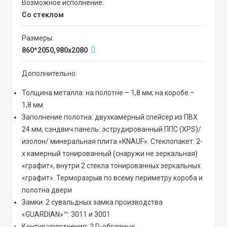
Возможное исполнение:
со стеклом
Размеры:
860*2050,980х2080
Дополнительно:
Толщина металла: на полотне – 1,8 мм; на коробе –
1,8 мм
Заполнение полотна: двухкамерный спейсер из ПВХ
24 мм, сэндвич панель: эструдированный ППС (XPS)/
изолон/ минеральная плита «KNAUF». Стеклопакет: 2-
х камерный тонированный (снаружи не зеркальная)
«графит», внутри 2 стекла тонированных зеркальных
«графит». Терморазрыв по всему периметру короба и
полотна двери
Замки: 2 сувальдных замка производства
«GUARDIAN»™: 3011 и 3001
Контур уплотнения: 3 D-образных