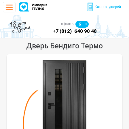
Каталог дверей
18 лет
6
ОФИСЫ
с Вами
)
640 90 48
+7 (812)
640 90 48
+7
Дверь Бендиго Термо