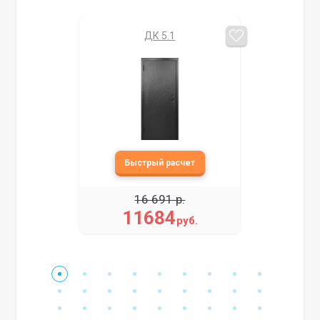
ДК 5.1
16 691 р.
11684
руб.