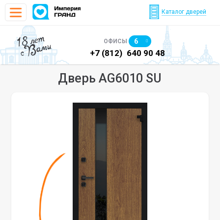
Каталог дверей
18 лет
6
ОФИСЫ
с Вами
)
640 90 48
+7 (812)
640 90 48
+7
Дверь AG6010 SU