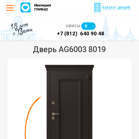
Каталог дверей
18 лет
6
ОФИСЫ
с Вами
)
640 90 48
+7 (812)
640 90 48
+7
Дверь AG6003 8019