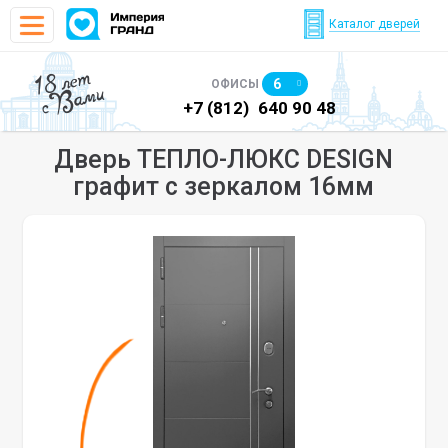
Каталог дверей
18 лет
6
ОФИСЫ
с Вами
)
640 90 48
+7 (812)
640 90 48
+7
Дверь ТЕПЛО-ЛЮКС DESIGN
графит с зеркалом 16мм