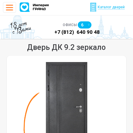
Каталог дверей
18 лет
6
ОФИСЫ
с Вами
)
640 90 48
+7 (812)
640 90 48
+7
Дверь ДК 9.2 зеркало