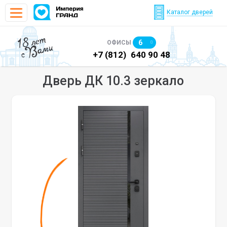
Каталог дверей
18 лет
6
ОФИСЫ
с Вами
)
640 90 48
+7 (812)
640 90 48
+7
Дверь ДК 10.3 зеркало