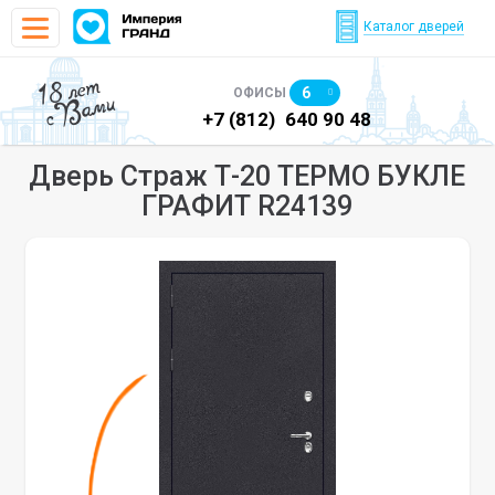
Каталог дверей
18 лет
6
ОФИСЫ
с Вами
)
640 90 48
+7 (812)
640 90 48
+7
Дверь Страж Т-20 ТЕРМО БУКЛЕ
ГРАФИТ R24139